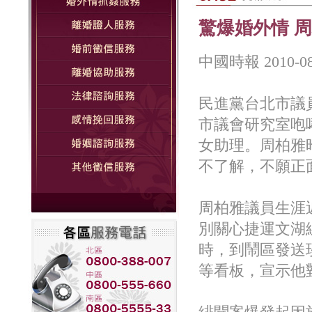
驚爆婚外情 
中國時報 2010-
民進黨台北市議
市議會研究室咆
女助理。周柏雅
不了解，不願正
周柏雅議員生涯
別關心捷運文湖
時，到鬧區發送
等看板，宣示他