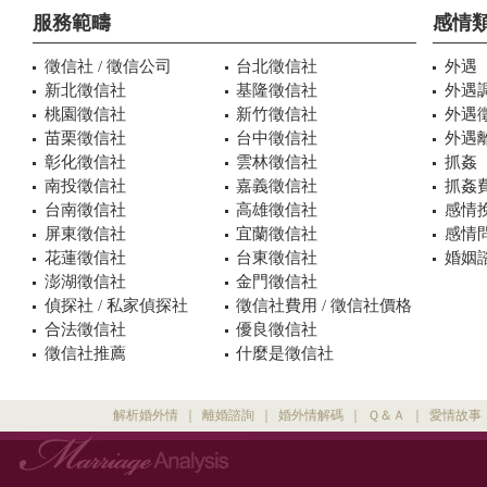
服務範疇
感情
徵信社 / 徵信公司
台北徵信社
外遇
新北徵信社
基隆徵信社
外遇
桃園徵信社
新竹徵信社
外遇
苗栗徵信社
台中徵信社
外遇
彰化徵信社
雲林徵信社
抓姦
南投徵信社
嘉義徵信社
抓姦
台南徵信社
高雄徵信社
感情
屏東徵信社
宜蘭徵信社
感情
花蓮徵信社
台東徵信社
婚姻諮
澎湖徵信社
金門徵信社
偵探社 / 私家偵探社
徵信社費用 / 徵信社價格
合法徵信社
優良徵信社
徵信社推薦
什麼是徵信社
解析婚外情
｜
離婚諮詢
｜
婚外情解碼
｜
Ｑ＆Ａ
｜
愛情故事