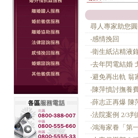
尋人專家助您圓
‧感情挽回
‧衛生紙沾精液
‧去年閃電結婚
‧避免再出軌 
‧陳萍憤討撫養
‧薛志正再爆 
‧法院案例 2/
‧鴻海家眷「第