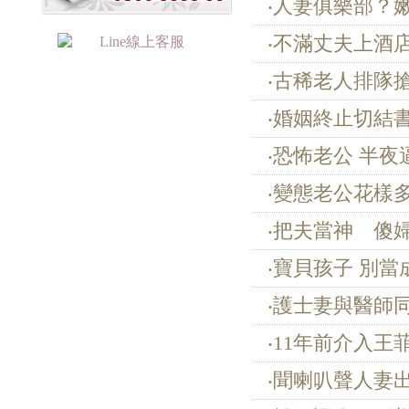
‧人妻俱樂部？
‧不滿丈夫上酒
‧古稀老人排隊
‧婚姻終止切結
‧恐怖老公 半
‧變態老公花樣
‧把夫當神 傻
‧寶貝孩子 別
‧護士妻與醫師
‧11年前介入
‧聞喇叭聲人妻