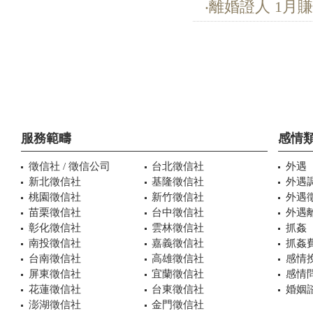
‧離婚證人 1月賺
服務範疇
感情
徵信社 / 徵信公司
台北徵信社
外遇
新北徵信社
基隆徵信社
外遇
桃園徵信社
新竹徵信社
外遇
苗栗徵信社
台中徵信社
外遇
彰化徵信社
雲林徵信社
抓姦
南投徵信社
嘉義徵信社
抓姦
台南徵信社
高雄徵信社
感情
屏東徵信社
宜蘭徵信社
感情
花蓮徵信社
台東徵信社
婚姻諮
澎湖徵信社
金門徵信社