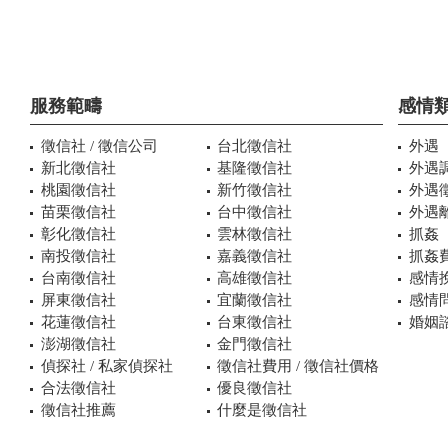
服務範疇
感情
徵信社 / 徵信公司
台北徵信社
外遇
新北徵信社
基隆徵信社
外遇
桃園徵信社
新竹徵信社
外遇
苗栗徵信社
台中徵信社
外遇
彰化徵信社
雲林徵信社
抓姦
南投徵信社
嘉義徵信社
抓姦
台南徵信社
高雄徵信社
感情
屏東徵信社
宜蘭徵信社
感情
花蓮徵信社
台東徵信社
婚姻諮
澎湖徵信社
金門徵信社
偵探社 / 私家偵探社
徵信社費用 / 徵信社價格
合法徵信社
優良徵信社
徵信社推薦
什麼是徵信社