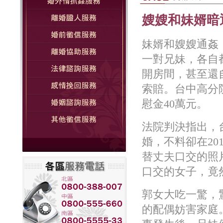
嫂嫂和妹婿暗
妹婿和嫂嫂通姦
一對兄妹，各自
開房間，甚至還
索賠。台中高分
慰金40萬元。
法院判決指出，
婚，不料卻在20
替丈夫口交的照
口交的女子，竟
郭女大吃一驚，
的配偶妨害家庭