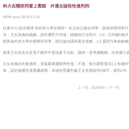
科大在職班同窗上賓館 外遇女誣告性侵判刑
NOW news 2010/11/24
社會中心/綜合報導 某科技大學在職班一名王姓已婚女同學，因為與男同學日
光，王女為挽回婚姻，誣告遭對方性侵，桃園地方法院今（24）日判她6個月
劉男為科技大學在職專班同學，因討論功課而產生情愫，2人還到汽車旅館幽
後來王女的先生從電子郵件中發現妻子出軌，雖然一度考慮離婚，但考慮小
王女為挽回夫妻感情，竟報案稱遭劉男性侵；不過，檢方調查發現2人有婚外
後，認定她遭性侵應屬虛構，依誣告罪嫌判處王女有期徒刑6個月，緩刑2年
上一則
|
返回列表
|
下一則