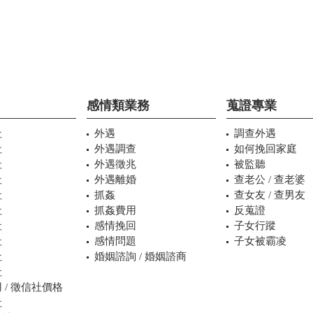
感情類業務
蒐證專業
社
外遇
調查外遇
社
外遇調查
如何挽回家庭
社
外遇徵兆
被監聽
社
外遇離婚
查老公 / 查老婆
社
抓姦
查女友 / 查男友
社
抓姦費用
反蒐證
社
感情挽回
子女行蹤
社
感情問題
子女被霸凌
社
婚姻諮詢 / 婚姻諮商
社
 / 徵信社價格
社