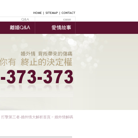
:
打擊第三者-婚外情大解析首頁
> 婚外情解碼