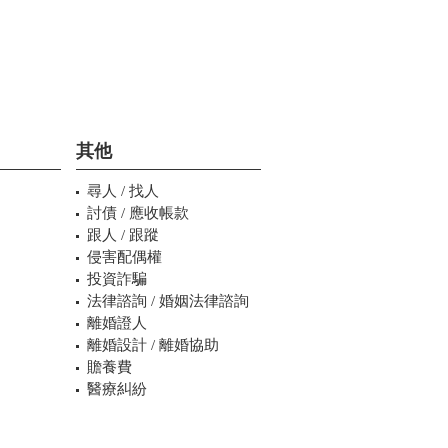
其他
尋人 / 找人
討債 / 應收帳款
跟人 / 跟蹤
侵害配偶權
投資詐騙
法律諮詢 / 婚姻法律諮詢
離婚證人
離婚設計 / 離婚協助
贍養費
醫療糾紛