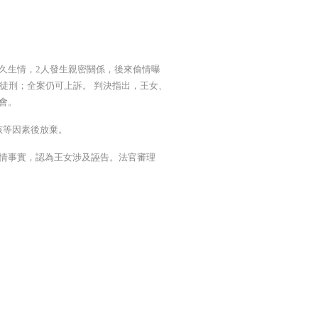
久生情，2人發生親密關係，後來偷情曝
徒刑；全案仍可上訴。 判決指出，王女、
會。
孩等因素後放棄。
情事實，認為王女涉及誣告。法官審理
。