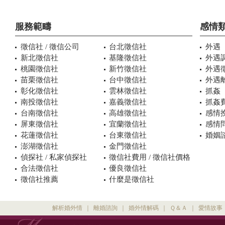
服務範疇
感情
徵信社 / 徵信公司
台北徵信社
外遇
新北徵信社
基隆徵信社
外遇
桃園徵信社
新竹徵信社
外遇
苗栗徵信社
台中徵信社
外遇
彰化徵信社
雲林徵信社
抓姦
南投徵信社
嘉義徵信社
抓姦
台南徵信社
高雄徵信社
感情
屏東徵信社
宜蘭徵信社
感情
花蓮徵信社
台東徵信社
婚姻諮
澎湖徵信社
金門徵信社
偵探社 / 私家偵探社
徵信社費用 / 徵信社價格
合法徵信社
優良徵信社
徵信社推薦
什麼是徵信社
解析婚外情
｜
離婚諮詢
｜
婚外情解碼
｜
Ｑ＆Ａ
｜
愛情故事