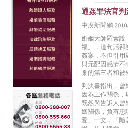
通姦罪法官判
中廣新聞網 2010/1
婚姻大師羅素說
福」，這句話卻
姦案，不但引用
與元配因感情不
巢的第三者和被
判決書指出，曾
因為工作關係，
既然與告訴人曾
姻關係，負有忠
愛」一文，「隨