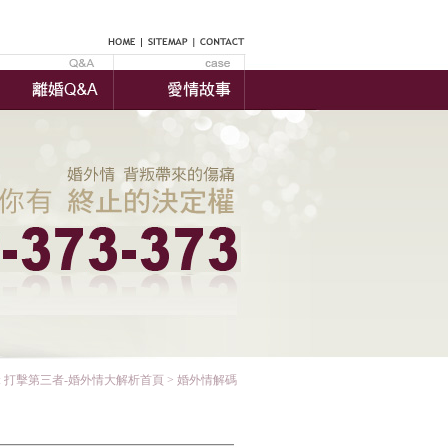
:
打擊第三者-婚外情大解析首頁
> 婚外情解碼