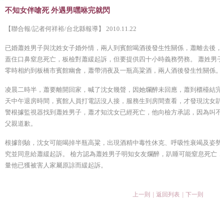
不知女伴嗆死 外遇男嘿咻完就閃
【聯合報/記者何祥裕/台北縣報導】 2010.11.22
已婚蕭姓男子與沈姓女子婚外情，兩人到賓館喝酒後發生性關係，蕭離去後
蓋住口鼻窒息死亡，板檢對蕭緩起訴，但要提供四十小時義務勞務。 蕭姓男
零時相約到板橋市賓館幽會，蕭帶消夜及一瓶高粱酒，兩人酒後發生性關係
凌晨二時半，蕭要離開回家，喊了沈女幾聲，因她爛醉未回應，蕭到櫃檯結完
天中午退房時間，賓館人員打電話沒人接，服務生到房間查看，才發現沈女趴
警根據監視器找到蕭姓男子，蕭才知沈女已經死亡，他向檢方承認，因為叫
父親道歉。
根據剖驗，沈女可能喝掉半瓶高粱，出現酒精中毒性休克、呼吸性衰竭及姿
究並同意給蕭緩起訴。 檢方認為蕭姓男子明知女友爛醉，趴睡可能窒息死亡
量他已獲被害人家屬原諒而緩起訴。
上一則
|
返回列表
|
下一則