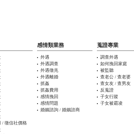
感情類業務
蒐證專業
社
外遇
調查外遇
社
外遇調查
如何挽回家庭
社
外遇徵兆
被監聽
社
外遇離婚
查老公 / 查老婆
社
抓姦
查女友 / 查男友
社
抓姦費用
反蒐證
社
感情挽回
子女行蹤
社
感情問題
子女被霸凌
社
婚姻諮詢 / 婚姻諮商
社
 / 徵信社價格
社