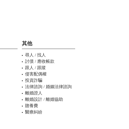
其他
尋人 / 找人
討債 / 應收帳款
跟人 / 跟蹤
侵害配偶權
投資詐騙
法律諮詢 / 婚姻法律諮詢
離婚證人
離婚設計 / 離婚協助
贍養費
醫療糾紛