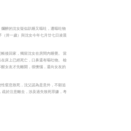
，爛醉的沈女疑似趴睡又嘔吐，遭嘔吐物
子（卅一歲）與沈女今年七月廿七日凌晨
。
帳後回家，獨留沈女在房間內睡覺。 當
在床上已經死亡，口鼻還有嘔吐物。 檢
不醒女友才先離開，很懊惱，還向女友的
勢性窒息致死，沈父認為是意外，不願追
，疏於注意離去，涉及過失致死罪嫌，考