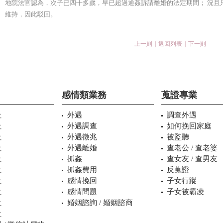
地院法官認為，次子已四十多歲，早已超過通姦訴請離婚的法定期間； 況且
維持，因此駁回。
上一則
|
返回列表
|
下一則
感情類業務
蒐證專業
社
外遇
調查外遇
社
外遇調查
如何挽回家庭
社
外遇徵兆
被監聽
社
外遇離婚
查老公 / 查老婆
社
抓姦
查女友 / 查男友
社
抓姦費用
反蒐證
社
感情挽回
子女行蹤
社
感情問題
子女被霸凌
社
婚姻諮詢 / 婚姻諮商
社