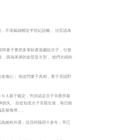
，不堪戴綠帽近半世紀訴離， 法官認為
當時妻子要把多筆財產過繼給次子，引發
生，因為弟弟的血型是Ｂ型， 他們夫婦的
道傷心； 他追問妻子真相，妻子否認對
ＤＮＡ親子鑑定，判決認定次子非蔡所親
神損失。 自從知道次子非親生後，每日飽
騙及被侮辱」。
認為她有外遇，況且時隔四十多年，早已