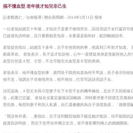
搞不懂血型 老年後才知兒非己生
記者鄭惠仁╱台南報導 | 聯合新聞網 – 2014年2月11日 發佈
一位老翁結婚五十年後，才知次子是妻子偷情所生，訴請否認子女打贏官司後
已超過告訴時效，且只要蔡願意包容，夫妻還是能和好，駁回離婚請求。
老翁提告指出，結婚五十多年，次子非他骨肉的事，他直到三年前才知道。 
家庭革命。 老翁表示，長子這才告訴他，心中一直懷疑弟弟是母親與他人所
血型分別是Ａ型、Ｏ型，不太可能生出血型是Ｂ型的弟弟。
老翁表示，他不懂血型的事，責問長子既然知道為何不早說，長子表示怕他知
他不忠，強調次子非偷情所生，他不相信，打官司訴請否認子女。
法官認為，Ａ型丈夫與Ｏ型妻子生下Ｂ型子女的機率極低，且次子又拒絕做
生，此案已定讞。 老翁在全案定讞後訴請離婚，同時要求妻子賠償五百萬精
受煎熬，每想到妻子和別人私通，自己還傻傻的為次子清償負債，「感覺受
「我沒有外遇」，妻指出，次子沒到醫院做親子鑑定她才敗訴，但不能因此
超過告訴時效， 而次子也早在外獨立生活，並不會影響到兩人的婚姻關係。