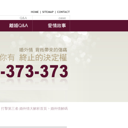
:
打擊第三者-婚外情大解析首頁
>
婚外情解碼