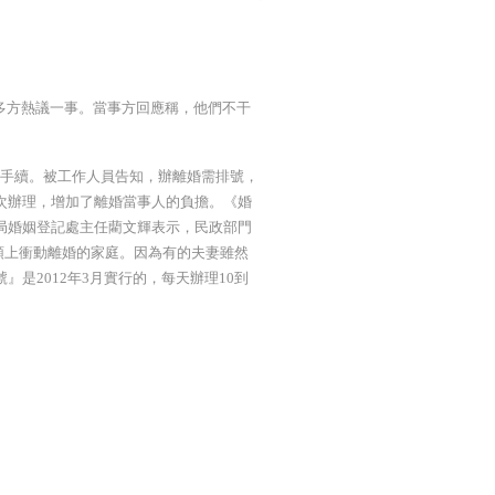
引多方熱議一事。當事方回應稱，他們不干
婚手續。被工作人員告知，辦離婚需排號，
次辦理，增加了離婚當事人的負擔。《婚
局婚姻登記處主任藺文輝表示，民政部門
頭上衝動離婚的家庭。因為有的夫妻雖然
是2012年3月實行的，每天辦理10到