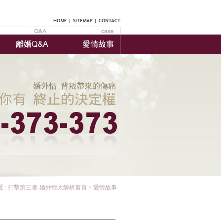
 :
打擊第三者-婚外情大解析首頁
> 愛情故事