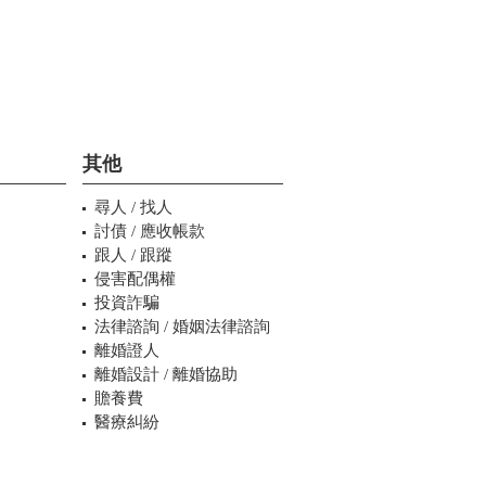
其他
尋人 / 找人
討債 / 應收帳款
跟人 / 跟蹤
侵害配偶權
投資詐騙
法律諮詢 / 婚姻法律諮詢
離婚證人
離婚設計 / 離婚協助
贍養費
醫療糾紛