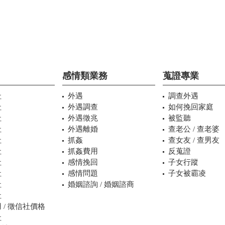
感情類業務
蒐證專業
社
外遇
調查外遇
社
外遇調查
如何挽回家庭
社
外遇徵兆
被監聽
社
外遇離婚
查老公 / 查老婆
社
抓姦
查女友 / 查男友
社
抓姦費用
反蒐證
社
感情挽回
子女行蹤
社
感情問題
子女被霸凌
社
婚姻諮詢 / 婚姻諮商
社
 / 徵信社價格
社