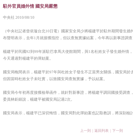
駐外官員婚外情 國安局嚴懲
中央社 2010/08/10
（中央社記者曾依璇台北10日電）國家安全局少將楊建平於駐外期間發生婚
布聲明表示，去年1月就接獲指控，但以查無實據結案，今年再以新事證調
楊建平於民國92到99年派駐巴拿馬大使館期間，與1名杜姓女子發生婚外情
今天通過對楊建平的彈劾案。
國安局晚間表示，楊建平於97年與杜姓女子發生不正當男女關係，國安局於
但因當時杜姓女子未吐實，以致國安局查無實據，予以結案。
國安局今年初再度接獲檢舉函件，就針對新事證，將楊建平調回國接受調查
委員林鉅鋃說，楊建平被國安局記過2次。
國安局表示，楊建平已深切悔悟，國安局對此彈劾案也記取教訓，將深刻檢
上一則
|
返回列表
|
下一則