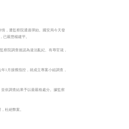
外情，遭監察院通過彈劾。國安局今天發
查，已嚴懲楊建平。
，監察院調查後認為違法亂紀、有辱官箴，
去年1月接獲指控，就成立專案小組調查，
，並依調查結果予以最嚴格處分。據監察
討，杜絕弊案。