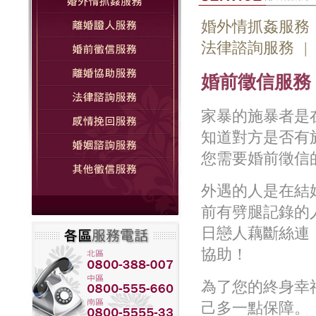
婚外情抓姦服務
法律諮詢服務
|
婚前徵信服務
家暴的施暴者是
知道對方是否有
您需要婚前徵信
外遇的人是在結
前有劈腿記錄的
日戀人藕斷絲連
協助！
為了您的終身幸
己多一點保障。