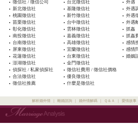
徵信社 / 徵信公司
台北徵信社
外遇
新北徵信社
基隆徵信社
外遇
桃園徵信社
新竹徵信社
外遇
苗栗徵信社
台中徵信社
外遇
彰化徵信社
雲林徵信社
抓姦
南投徵信社
嘉義徵信社
抓姦
台南徵信社
高雄徵信社
感情
屏東徵信社
宜蘭徵信社
感情
花蓮徵信社
台東徵信社
婚姻諮
澎湖徵信社
金門徵信社
偵探社 / 私家偵探社
徵信社費用 / 徵信社價格
合法徵信社
優良徵信社
徵信社推薦
什麼是徵信社
解析婚外情
｜
離婚諮詢
｜
婚外情解碼
｜
Ｑ＆Ａ
｜
愛情故事