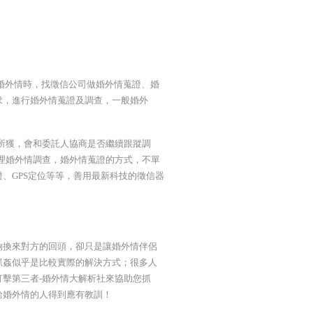
婚外情時，找徵信公司做婚外情蒐證、婚
求，進行婚外情蒐證及調查，一般婚外
所獲，會和委託人協商是否繼續跟蹤調
理婚外情調查，婚外情蒐證的方式，不單
、GPS定位等等，善用最新科技的徵信器
夠換來對方的回頭，卻只是讓婚外情伴侶
抓姦似乎是比較實際的解決方式；很多人
擊第三者-婚外情大解析社來協助您抓
給婚外情的人得到應有教訓！