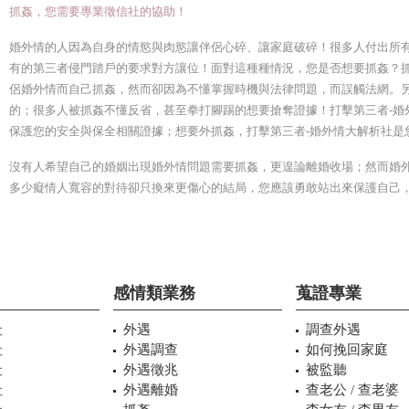
抓姦，您需要專業徵信社的協助！
婚外情的人因為自身的情慾與肉慾讓伴侶心碎、讓家庭破碎！很多人付出所
有的第三者侵門踏戶的要求對方讓位！面對這種種情況，您是否想要抓姦？
侶婚外情而自己抓姦，然而卻因為不懂掌握時機與法律問題，而誤觸法網。
的；很多人被抓姦不懂反省，甚至拳打腳踢的想要搶奪證據！打擊第三者-婚
保護您的安全與保全相關證據；想要外抓姦，打擊第三者-婚外情大解析社是
沒有人希望自己的婚姻出現婚外情問題需要抓姦，更遑論離婚收場；然而婚
多少癡情人寬容的對待卻只換來更傷心的結局，您應該勇敢站出來保護自己
感情類業務
蒐證專業
社
外遇
調查外遇
社
外遇調查
如何挽回家庭
社
外遇徵兆
被監聽
社
外遇離婚
查老公 / 查老婆