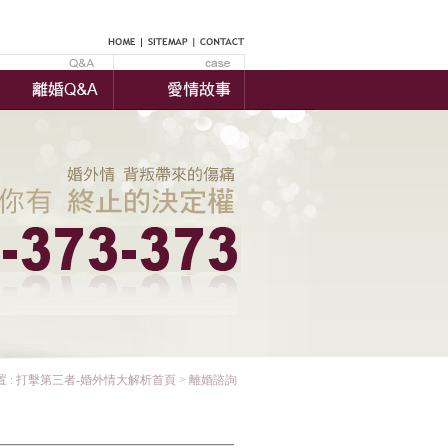
 :
打擊第三者-婚外情大解析首頁
> 離婚諮詢