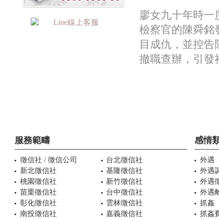
廖女九十年時一
檢察官的陳舜銘
目成仇，並控告
撤職查辦，引發
服務範疇
感情
徵信社 / 徵信公司
台北徵信社
外遇
新北徵信社
基隆徵信社
外遇
桃園徵信社
新竹徵信社
外遇
苗栗徵信社
台中徵信社
外遇
彰化徵信社
雲林徵信社
抓姦
南投徵信社
嘉義徵信社
抓姦