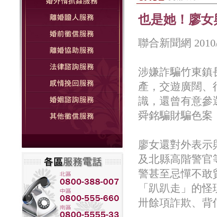
也是她！廖女
聯合新聞網 2010
涉嫌詐騙竹東鎮
產，交遊廣闊、
識，還曾有意參
舜銘騙財騙色案
廖女還對外表示
及北縣高階警官
警甚至忌憚不敢
「趴趴走」的怪
卅餘項詐欺、背