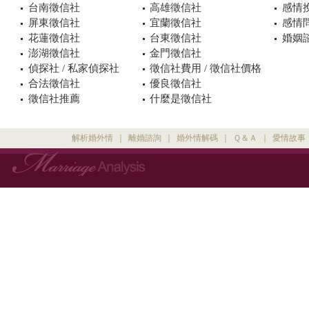
台南徵信社
高雄徵信社
感情
屏東徵信社
宜蘭徵信社
感情
花蓮徵信社
台東徵信社
婚姻諮
澎湖徵信社
金門徵信社
偵探社 / 私家偵探社
徵信社費用 / 徵信社價格
合法徵信社
優良徵信社
徵信社推薦
什麼是徵信社
解析婚外情
｜
離婚諮詢
｜
婚外情解碼
｜
Ｑ＆Ａ
｜
愛情故事