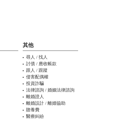
其他
尋人 / 找人
討債 / 應收帳款
跟人 / 跟蹤
侵害配偶權
投資詐騙
法律諮詢 / 婚姻法律諮詢
離婚證人
離婚設計 / 離婚協助
贍養費
醫療糾紛