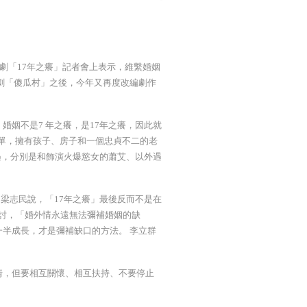
劇「17年之癢」記者會上表示，維繫婚姻
劇「傻瓜村」之後，今年又再度改編劇作
。
姻不是7 年之癢，是17年之癢，因此就
簡單，擁有孩子、房子和一個忠貞不二的老
遇，分別是和飾演火爆慾女的蕭艾、以外遇
梁志民說，「17年之癢」最後反而不是在
探討，「婚外情永遠無法彌補婚姻的缺
半成長，才是彌補缺口的方法。 李立群
情，但要相互關懷、相互扶持、不要停止