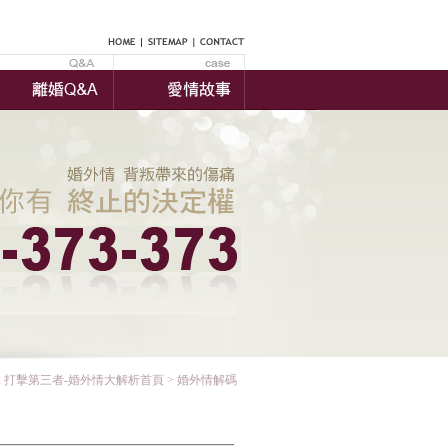
:
打擊第三者-婚外情大解析首頁
> 婚外情解碼