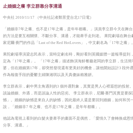
止婚姻之癢 李立群靠分享溝通
中央社 2010/11/17 （中央社記者鄭景雯台北17日電）
「婚姻非7年之癢、也不是17年之癢，是年年都癢。」演員李立群今天在舞台
的方法是要互相關懷、不斷分享、溝通，才能牽手走到老。 果陀劇場在舞台
家尼爾‧賽門的作品「Last of the Red HotLovers」，中文劇名為「17年之癢」
果陀劇場導演梁志民表示，當時定劇名時，剛好看到英國媒體一篇報導提到，婚
定為「17年之癢」。 「17年之癢」描述飾演海鮮餐廳老闆的李立群，生活
婆，但在婚姻第17年，卻突然發現還有更美好的機會，讓他開始設計3 段外
作為報復手段的憂鬱主婦陳湘琪以及天真傻妹賴雅妍。
李立群表示，劇中男主角遇到的3 個外遇對象，其實是男人心裡遐想的投射。
談論婚姻、外遇，而是談論人性的惡劣。 李立群表示，尼爾‧賽門其實是要
憾」。婚姻的缺憾是來自人的缺憾，因此最終人還是要回到婚姻，如何和另一
說，「婚姻非7 年之癢、也不是17年之癢，是年年都癢」。
他認為電視上看到的白髮夫妻牽手的畫面不是偶然，「愛情久了會轉換成恩
分享、溝通。」