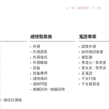
上一則
|
返回列表
|
下一則
感情類業務
蒐證專業
社
外遇
調查外遇
社
外遇調查
如何挽回家庭
社
外遇徵兆
被監聽
社
外遇離婚
查老公 / 查老婆
社
抓姦
查女友 / 查男友
社
抓姦費用
反蒐證
社
感情挽回
子女行蹤
社
感情問題
子女被霸凌
社
婚姻諮詢 / 婚姻諮商
社
 / 徵信社價格
社