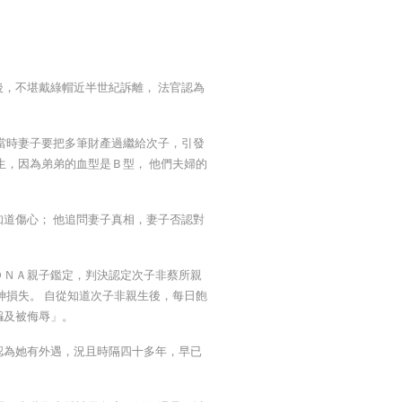
，不堪戴綠帽近半世紀訴離， 法官認為
當時妻子要把多筆財產過繼給次子，引發
生，因為弟弟的血型是Ｂ型， 他們夫婦的
道傷心； 他追問妻子真相，妻子否認對
ＤＮＡ親子鑑定，判決認定次子非蔡所親
神損失。 自從知道次子非親生後，每日飽
騙及被侮辱」。
認為她有外遇，況且時隔四十多年，早已