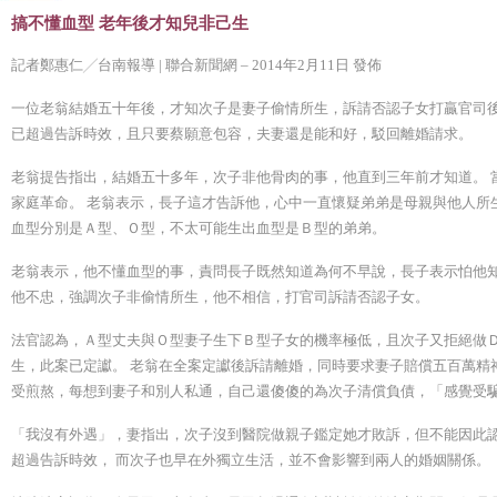
搞不懂血型 老年後才知兒非己生
記者鄭惠仁╱台南報導 | 聯合新聞網 – 2014年2月11日 發佈
一位老翁結婚五十年後，才知次子是妻子偷情所生，訴請否認子女打贏官司後
已超過告訴時效，且只要蔡願意包容，夫妻還是能和好，駁回離婚請求。
老翁提告指出，結婚五十多年，次子非他骨肉的事，他直到三年前才知道。 
家庭革命。 老翁表示，長子這才告訴他，心中一直懷疑弟弟是母親與他人所
血型分別是Ａ型、Ｏ型，不太可能生出血型是Ｂ型的弟弟。
老翁表示，他不懂血型的事，責問長子既然知道為何不早說，長子表示怕他知
他不忠，強調次子非偷情所生，他不相信，打官司訴請否認子女。
法官認為，Ａ型丈夫與Ｏ型妻子生下Ｂ型子女的機率極低，且次子又拒絕做
生，此案已定讞。 老翁在全案定讞後訴請離婚，同時要求妻子賠償五百萬精
受煎熬，每想到妻子和別人私通，自己還傻傻的為次子清償負債，「感覺受
「我沒有外遇」，妻指出，次子沒到醫院做親子鑑定她才敗訴，但不能因此
超過告訴時效， 而次子也早在外獨立生活，並不會影響到兩人的婚姻關係。