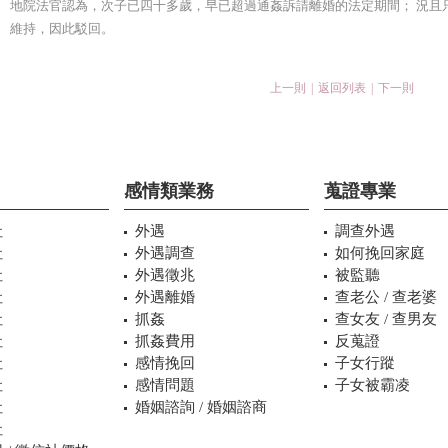
地院法官認為，次子已四十多歲，早已超過通姦訴請離婚的法定期間； 況且
維持，因此駁回。
上一則
|
返回列表
|
下一則
感情類業務
蒐證專業
社
外遇
調查外遇
社
外遇調查
如何挽回家庭
社
外遇徵兆
被監聽
社
外遇離婚
查老公 / 查老婆
社
抓姦
查女友 / 查男友
社
抓姦費用
反蒐證
社
感情挽回
子女行蹤
社
感情問題
子女被霸凌
社
婚姻諮詢 / 婚姻諮商
社