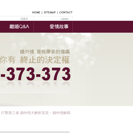
:
打擊第三者-婚外情大解析首頁
>
婚外情解碼