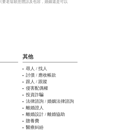
只要老翁願意體諒及包容，婚姻還是可以
其他
尋人 / 找人
討債 / 應收帳款
跟人 / 跟蹤
侵害配偶權
投資詐騙
法律諮詢 / 婚姻法律諮詢
離婚證人
離婚設計 / 離婚協助
贍養費
醫療糾紛