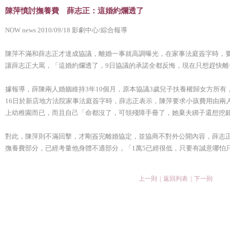
陳萍憤討撫養費 薛志正：這婚約爛透了
NOW news 2010/09/18 影劇中心/綜合報導
陳萍不滿和薛志正才達成協議，離婚一事就高調曝光，在家事法庭簽字時，要
讓薛志正大罵，「這婚約爛透了，9日協議的承諾全都反悔，現在只想趕快
據報導，薛陳兩人婚姻維持3年10個月，原本協議3歲兒子扶養權歸女方所
16日於新店地方法院家事法庭簽字時，薛志正表示，陳萍要求小孩費用由兩
上幼稚園而已，而且自己「命都沒了，可領殘障手冊了，她棄夫綁子還想挖
對此，陳萍則不滿回擊，才剛簽完離婚協定，並協商不對外公開內容，薛志
撫養費部分，已經考量他身體不適部分，「1萬5已經很低，只要有誠意哪怕
上一則
|
返回列表
|
下一則