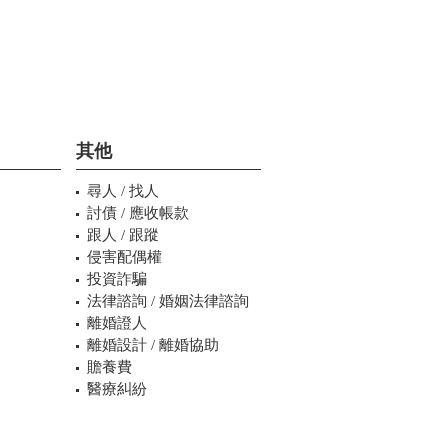
其他
尋人 / 找人
討債 / 應收帳款
跟人 / 跟蹤
侵害配偶權
投資詐騙
法律諮詢 / 婚姻法律諮詢
離婚證人
離婚設計 / 離婚協助
贍養費
醫療糾紛