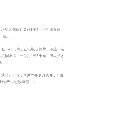
求男方每個月要付1萬5千元的撫養費，
離一離。」
有，但不得向薛志正索取贍養費。不過，在
人共同承擔，一個月1萬5千元，但兒子才
錢。」
正就跟別人說，所以才要更改條件；至於
只給3千，也沒關係。」