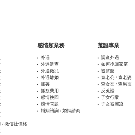
感情類業務
蒐證專業
社
外遇
調查外遇
社
外遇調查
如何挽回家庭
社
外遇徵兆
被監聽
社
外遇離婚
查老公 / 查老婆
社
抓姦
查女友 / 查男友
社
抓姦費用
反蒐證
社
感情挽回
子女行蹤
社
感情問題
子女被霸凌
社
婚姻諮詢 / 婚姻諮商
社
 / 徵信社價格
社