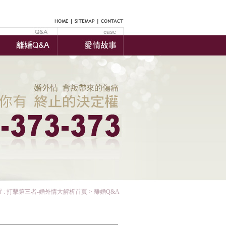
 :
打擊第三者-婚外情大解析首頁
> 離婚Q&A