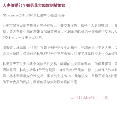
人妻俱樂部？嫩男花大錢嫖到離婚婦
NOW news 2010/09/18 社會中心/綜合報導
台中市警方日前查獲林姓男子在報上刊登交友廣告，標榜「人妻俱樂部」，
易，警方查獲44歲的離婚女保險業務員，和26歲的徐姓男子在賓館性交易，
他5千元，一度說不出話來。
據調查，林志宏（43歲）在報上刊登交友中心廣告，強調會員中不乏人妻，
會員出遊時，必須付給林男3至5千元不等金額，說穿了就是以交友中心為幌
林男前天下午安排洪女與徐男性交易，離婚的洪女雖年過40，但保養得宜，看
西路見面，林向洪收取1千元會員費、向徐男收5千元後，徐、洪就進入汽車
示，林志宏坦承媒介性交易，事後從中提出1800元給洪女，且旗下還有3名
旗下女會員的簡訊，懷疑他還做大陸觀光客的生意。
上一則
|
返回列表
|
下一則