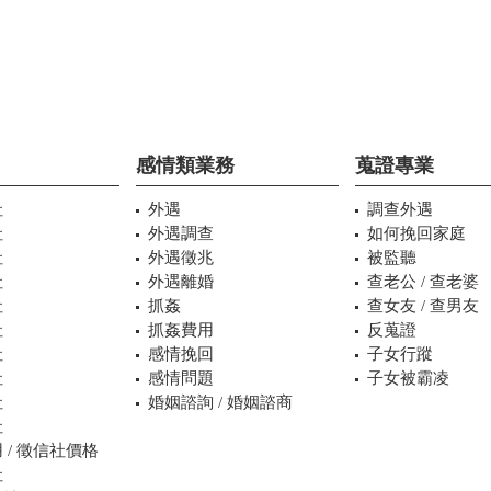
感情類業務
蒐證專業
社
外遇
調查外遇
社
外遇調查
如何挽回家庭
社
外遇徵兆
被監聽
社
外遇離婚
查老公 / 查老婆
社
抓姦
查女友 / 查男友
社
抓姦費用
反蒐證
社
感情挽回
子女行蹤
社
感情問題
子女被霸凌
社
婚姻諮詢 / 婚姻諮商
社
 / 徵信社價格
社