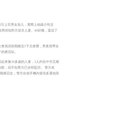
吸引上百男女加入，實際上他媒介性交
徐男得知對方並非人妻、40好幾，還花了
女會員須按期繳交1千元會費，男會員帶女
子的應召站。
起來像30多歲的人妻，3人約在中市五權
旅館，但不知警方已全程監控。 警方表
專職應召女；警方在他手機內發現多通他與