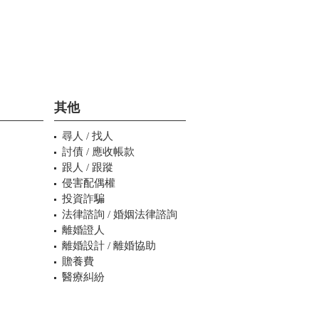
其他
尋人 / 找人
討債 / 應收帳款
跟人 / 跟蹤
侵害配偶權
投資詐騙
法律諮詢 / 婚姻法律諮詢
離婚證人
離婚設計 / 離婚協助
贍養費
醫療糾紛