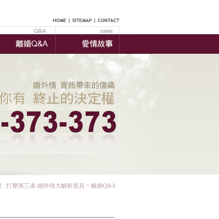
 :
打擊第三者-婚外情大解析首頁
> 離婚Q&A