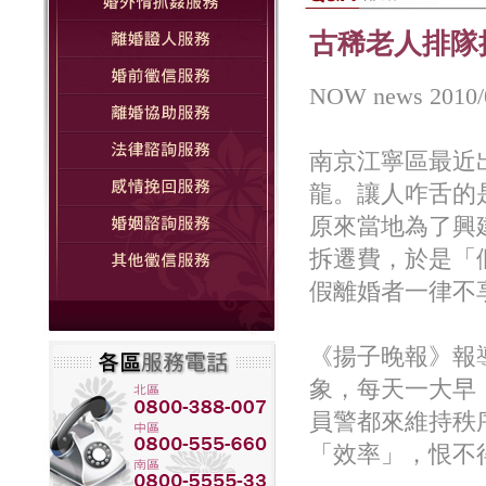
古稀老人排隊
NOW news 20
南京江寧區最近
龍。讓人咋舌的
原來當地為了興
拆遷費，於是「
假離婚者一律不
《揚子晚報》報
象，每天一大早
員警都來維持秩
「效率」，恨不