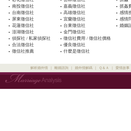
南投徵信社
嘉義徵信社
抓姦
台南徵信社
高雄徵信社
感情
屏東徵信社
宜蘭徵信社
感情
花蓮徵信社
台東徵信社
婚姻諮
澎湖徵信社
金門徵信社
偵探社 / 私家偵探社
徵信社費用 / 徵信社價格
合法徵信社
優良徵信社
徵信社推薦
什麼是徵信社
解析婚外情
｜
離婚諮詢
｜
婚外情解碼
｜
Ｑ＆Ａ
｜
愛情故事