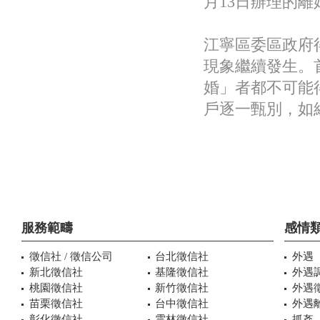
月13日辦理的
江寧區委區政府
現象繼續發生。
婚」者都不可能
戶逐一甄別，如
服務範疇
感情
徵信社 / 徵信公司
台北徵信社
外遇
新北徵信社
基隆徵信社
外遇
桃園徵信社
新竹徵信社
外遇
苗栗徵信社
台中徵信社
外遇
彰化徵信社
雲林徵信社
抓姦