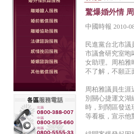
驚爆婚外情 
中國時報 2010-
民進黨台北市議
市議會研究室咆
女助理。周柏雅
不了解，不願正
周柏雅議員生涯
別關心捷運文湖
時，到鬧區發送
等看板，宣示他