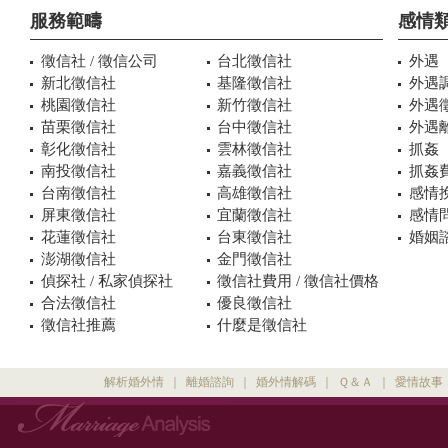
服務範疇
感情
徵信社 / 徵信公司
台北徵信社
外遇
新北徵信社
基隆徵信社
外遇
桃園徵信社
新竹徵信社
外遇
苗栗徵信社
台中徵信社
外遇
彰化徵信社
雲林徵信社
抓姦
南投徵信社
嘉義徵信社
抓姦
台南徵信社
高雄徵信社
感情
屏東徵信社
宜蘭徵信社
感情
花蓮徵信社
台東徵信社
婚姻諮
澎湖徵信社
金門徵信社
偵探社 / 私家偵探社
徵信社費用 / 徵信社價格
合法徵信社
優良徵信社
徵信社推薦
什麼是徵信社
解析婚外情
｜
離婚諮詢
｜
婚外情解碼
｜
Ｑ＆Ａ
｜
愛情故事