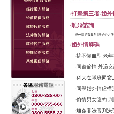
‧
打擊第三者-婚外
‧
離婚諮詢
婚外情抓姦服務
|
離婚證人服
‧
婚外情解碼
‧
搞不懂血型 老
‧
同窗偷情 外遇
‧
科大在職班同窗
‧
同學婚外情虛構
‧
偷情男女違約 判
‧
通姦罪法官判決