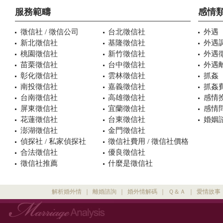
服務範疇
感情
徵信社 / 徵信公司
台北徵信社
外遇
新北徵信社
基隆徵信社
外遇
桃園徵信社
新竹徵信社
外遇
苗栗徵信社
台中徵信社
外遇
彰化徵信社
雲林徵信社
抓姦
南投徵信社
嘉義徵信社
抓姦
台南徵信社
高雄徵信社
感情
屏東徵信社
宜蘭徵信社
感情
花蓮徵信社
台東徵信社
婚姻諮
澎湖徵信社
金門徵信社
偵探社 / 私家偵探社
徵信社費用 / 徵信社價格
合法徵信社
優良徵信社
徵信社推薦
什麼是徵信社
解析婚外情
｜
離婚諮詢
｜
婚外情解碼
｜
Ｑ＆Ａ
｜
愛情故事