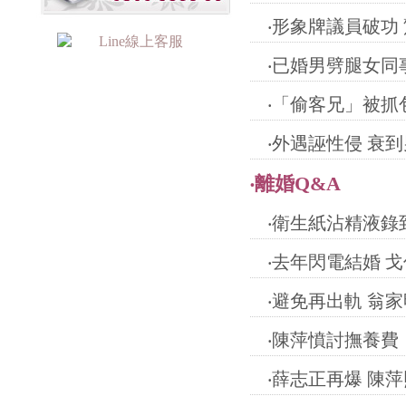
‧
形象牌議員破功
‧
已婚男劈腿女同
‧
「偷客兄」被抓
‧
外遇誣性侵 衰
‧
離婚Q&A
‧
衛生紙沾精液錄
‧
去年閃電結婚 
‧
避免再出軌 翁
‧
陳萍憤討撫養費
‧
薛志正再爆 陳