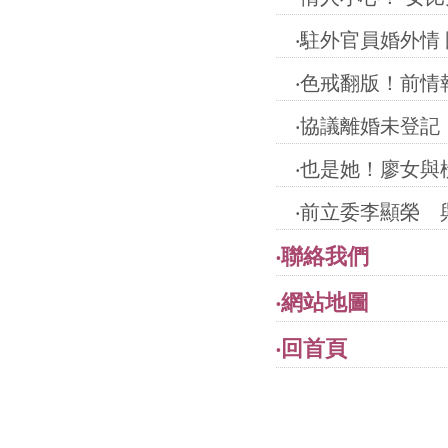
‧
駐外官員婚外情
‧
色戒翻版！前情
‧
協議離婚未登記
‧
也是她！廖女與
‧
前立委李顯榮 
‧
聯絡我們
‧
網站地圖
‧
回首頁