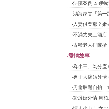
‧
法院案例 2/3
‧
鴻海家眷「第一
‧
人妻俱樂部？嫩
‧
不滿丈夫上酒店
‧
古稀老人排隊搶
‧
愛情故事
‧
為小三、為分產 
‧
男子大搞婚外情 
‧
男偷腥還自拍 
‧
驚爆婚外情 周
‧
情人小心！ 女