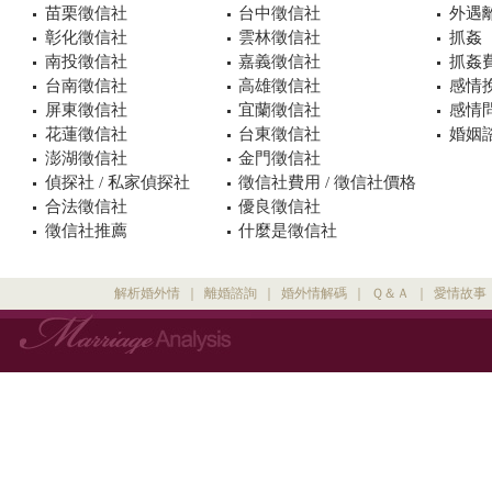
苗栗徵信社
台中徵信社
外遇
彰化徵信社
雲林徵信社
抓姦
南投徵信社
嘉義徵信社
抓姦
台南徵信社
高雄徵信社
感情
屏東徵信社
宜蘭徵信社
感情
花蓮徵信社
台東徵信社
婚姻諮
澎湖徵信社
金門徵信社
偵探社 / 私家偵探社
徵信社費用 / 徵信社價格
合法徵信社
優良徵信社
徵信社推薦
什麼是徵信社
解析婚外情
｜
離婚諮詢
｜
婚外情解碼
｜
Ｑ＆Ａ
｜
愛情故事