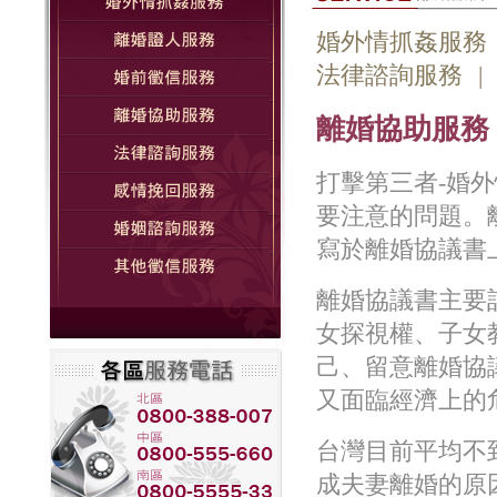
婚外情抓姦服務
法律諮詢服務
|
離婚協助服務
打擊第三者-婚
要注意的問題。
寫於離婚協議書
離婚協議書主要
女探視權、子女
己、留意離婚協
又面臨經濟上的
台灣目前平均不
成夫妻離婚的原