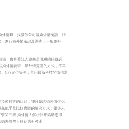
婚外情時，找徵信公司做婚外情蒐證、婚
求，進行婚外情蒐證及調查，一般婚外
所獲，會和委託人協商是否繼續跟蹤調
理婚外情調查，婚外情蒐證的方式，不單
、GPS定位等等，善用最新科技的徵信器
夠換來對方的回頭，卻只是讓婚外情伴侶
抓姦似乎是比較實際的解決方式；很多人
擊第三者-婚外情大解析社來協助您抓
給婚外情的人得到應有教訓！