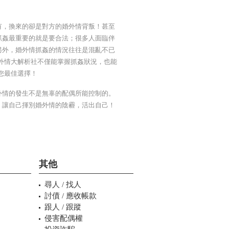
有，換來的卻是對方的婚外情背叛！甚至
抓姦最重要的就是要合法；很多人面臨伴
另外，婚外情抓姦的情況往往是混亂不已
外情大解析社不僅能掌握抓姦狀況，也能
您最佳選擇！
外情的發生不是無辜的配偶所能控制的。
，讓自己揮別婚外情的陰霾，活出自己！
其他
尋人 / 找人
討債 / 應收帳款
跟人 / 跟蹤
侵害配偶權