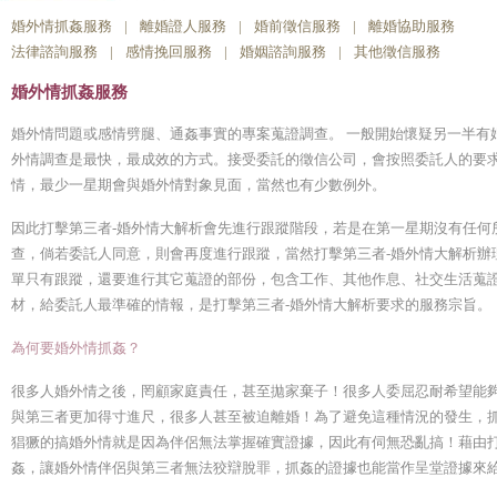
婚外情抓姦服務
|
離婚證人服務
|
婚前徵信服務
|
離婚協助服務
法律諮詢服務
|
感情挽回服務
|
婚姻諮詢服務
|
其他徵信服務
婚外情抓姦服務
婚外情問題或感情劈腿、通姦事實的專案蒐證調查。 一般開始懷疑另一半有
外情調查是最快，最成效的方式。接受委託的徵信公司，會按照委託人的要
情，最少一星期會與婚外情對象見面，當然也有少數例外。
因此打擊第三者-婚外情大解析會先進行跟蹤階段，若是在第一星期沒有任何
查，倘若委託人同意，則會再度進行跟蹤，當然打擊第三者-婚外情大解析辦
單只有跟蹤，還要進行其它蒐證的部份，包含工作、其他作息、社交生活蒐證
材，給委託人最準確的情報，是打擊第三者-婚外情大解析要求的服務宗旨。
為何要婚外情抓姦？
很多人婚外情之後，罔顧家庭責任，甚至拋家棄子！很多人委屈忍耐希望能
與第三者更加得寸進尺，很多人甚至被迫離婚！為了避免這種情況的發生，
猖獗的搞婚外情就是因為伴侶無法掌握確實證據，因此有伺無恐亂搞！藉由打
姦，讓婚外情伴侶與第三者無法狡辯脫罪，抓姦的證據也能當作呈堂證據來