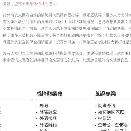
抓姦，您需要專業徵信社的協助！
婚外情的人因為自身的情慾與肉慾讓伴侶心碎、讓家庭破碎！很多人付出所
有的第三者侵門踏戶的要求對方讓位！面對這種種情況，您是否想要抓姦？
侶婚外情而自己抓姦，然而卻因為不懂掌握時機與法律問題，而誤觸法網。
的；很多人被抓姦不懂反省，甚至拳打腳踢的想要搶奪證據！打擊第三者-婚
保護您的安全與保全相關證據；想要外抓姦，打擊第三者-婚外情大解析社是
沒有人希望自己的婚姻出現婚外情問題需要抓姦，更遑論離婚收場；然而婚
多少癡情人寬容的對待卻只換來更傷心的結局，您應該勇敢站出來保護自己
感情類業務
蒐證專業
社
外遇
調查外遇
社
外遇調查
如何挽回家庭
社
外遇徵兆
被監聽
社
外遇離婚
查老公 / 查老婆