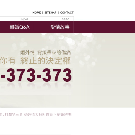
 :
打擊第三者-婚外情大解析首頁
> 離婚諮詢