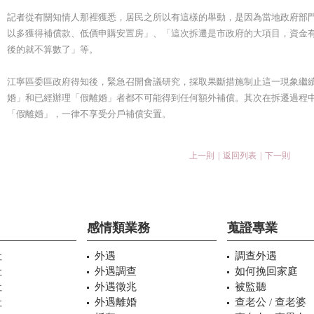
記者從有關知情人那裡獲悉，居民之所以有這樣的舉動，是因為當地政府部
以多獲得補償款、低價申購安置房」、「這次拆遷是市政府的大項目，資金有
後的就不算數了」等。
江寧區委區政府得知後，緊急召開會議研究，採取果斷措施制止這一現象繼
婚」和已經辦理「假離婚」者都不可能得到任何額外補償。其次在拆遷過程
「假離婚」，一律不享受分戶補償安置。
上一則
|
返回列表
|
下一則
感情類業務
蒐證專業
社
外遇
調查外遇
社
外遇調查
如何挽回家庭
社
外遇徵兆
被監聽
社
外遇離婚
查老公 / 查老婆