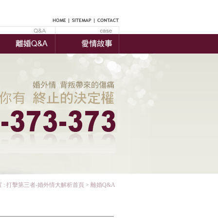
 :
打擊第三者-婚外情大解析首頁
> 離婚Q&A