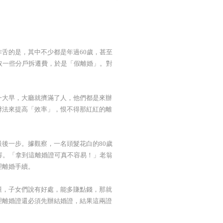
舌的是，其中不少都是年過60歲，甚至
取一些分戶拆遷費，於是「假離婚」。對
一大早，大廳就擠滿了人，他們都是來辦
辦法來提高「效率」，恨不得那紅紅的離
後一步。據觀察，一名頭髮花白的80歲
容。「拿到這離婚證可真不容易！」老翁
理離婚手續。
懂，子女們說有好處，能多賺點錢，那就
理離婚證還必須先辦結婚證，結果這兩證