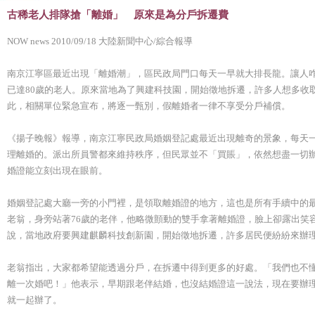
古稀老人排隊搶「離婚」 原來是為分戶拆遷費
NOW news 2010/09/18 大陸新聞中心/綜合報導
南京江寧區最近出現「離婚潮」，區民政局門口每天一早就大排長龍。讓人咋
已達80歲的老人。原來當地為了興建科技園，開始徵地拆遷，許多人想多收
此，相關單位緊急宣布，將逐一甄別，假離婚者一律不享受分戶補償。
《揚子晚報》報導，南京江寧民政局婚姻登記處最近出現離奇的景象，每天
理離婚的。派出所員警都來維持秩序，但民眾並不「買賬」，依然想盡一切
婚證能立刻出現在眼前。
婚姻登記處大廳一旁的小門裡，是領取離婚證的地方，這也是所有手續中的最
老翁，身旁站著76歲的老伴，他略微顫動的雙手拿著離婚證，臉上卻露出笑
說，當地政府要興建麒麟科技創新園，開始徵地拆遷，許多居民便紛紛來辦
老翁指出，大家都希望能透過分戶，在拆遷中得到更多的好處。「我們也不
離一次婚吧！」他表示，早期跟老伴結婚，也沒結婚證這一說法，現在要辦
就一起辦了。