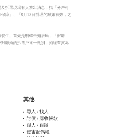
門及拆遷現場有人放出消息，指「分戶可
保障」、「9月13日辦理的離婚有效，之
續發生。首先是明確告知居民，「假離
中對離婚的拆遷戶逐一甄別，如經查實為
其他
尋人 / 找人
討債 / 應收帳款
跟人 / 跟蹤
侵害配偶權