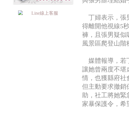
與張男辦理結婚
丁婦表示，張男
得離開他視線5
褲，且張男疑似
風景區爬登山階
媒體報導，若丁
讓她曾兩度不堪
情，也獲縣府社
但主動要求撤銷
助，社工將她緊
家暴保護令，希