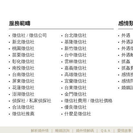
服務範疇
感情
徵信社 / 徵信公司
台北徵信社
外遇
新北徵信社
基隆徵信社
外遇
桃園徵信社
新竹徵信社
外遇
苗栗徵信社
台中徵信社
外遇
彰化徵信社
雲林徵信社
抓姦
南投徵信社
嘉義徵信社
抓姦
台南徵信社
高雄徵信社
感情
屏東徵信社
宜蘭徵信社
感情
花蓮徵信社
台東徵信社
婚姻諮
澎湖徵信社
金門徵信社
偵探社 / 私家偵探社
徵信社費用 / 徵信社價格
合法徵信社
優良徵信社
徵信社推薦
什麼是徵信社
解析婚外情
｜
離婚諮詢
｜
婚外情解碼
｜
Ｑ＆Ａ
｜
愛情故事