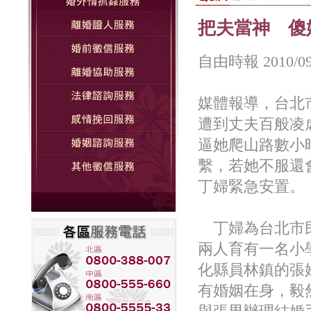
把夫當神 傻
自由時報 2010/09
媒體報導，台北
遭到丈夫百般凌
逼她爬山路數小
繫，若她不服還
丁婦緊急安置。
丁婦為台北市民
兩人育有一名小
化縣員林鎮的張
有婚姻在身，毅