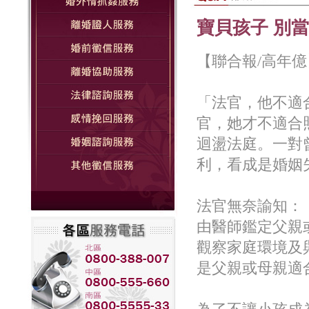
寶貝孩子 別
【聯合報/高年億】 2
「法官，他不適
官，她才不適合
迴盪法庭。一對
利，看成是婚姻
法官無奈諭知：
由醫師鑑定父親
觀察家庭環境及
是父親或母親適