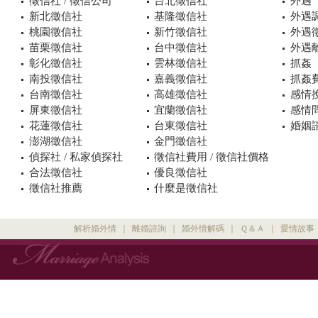
徵信社 / 徵信公司
台北徵信社
外遇
新北徵信社
基隆徵信社
外遇
桃園徵信社
新竹徵信社
外遇
苗栗徵信社
台中徵信社
外遇
彰化徵信社
雲林徵信社
抓姦
南投徵信社
嘉義徵信社
抓姦
台南徵信社
高雄徵信社
感情
屏東徵信社
宜蘭徵信社
感情
花蓮徵信社
台東徵信社
婚姻諮
澎湖徵信社
金門徵信社
偵探社 / 私家偵探社
徵信社費用 / 徵信社價格
合法徵信社
優良徵信社
徵信社推薦
什麼是徵信社
解析婚外情
｜
離婚諮詢
｜
婚外情解碼
｜
Ｑ＆Ａ
｜
愛情故事