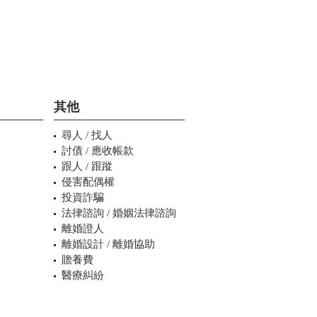
其他
尋人 / 找人
討債 / 應收帳款
跟人 / 跟蹤
侵害配偶權
投資詐騙
法律諮詢 / 婚姻法律諮詢
離婚證人
離婚設計 / 離婚協助
贍養費
醫療糾紛