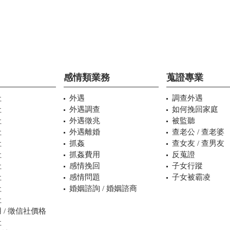
感情類業務
蒐證專業
社
外遇
調查外遇
社
外遇調查
如何挽回家庭
社
外遇徵兆
被監聽
社
外遇離婚
查老公 / 查老婆
社
抓姦
查女友 / 查男友
社
抓姦費用
反蒐證
社
感情挽回
子女行蹤
社
感情問題
子女被霸凌
社
婚姻諮詢 / 婚姻諮商
社
 / 徵信社價格
社