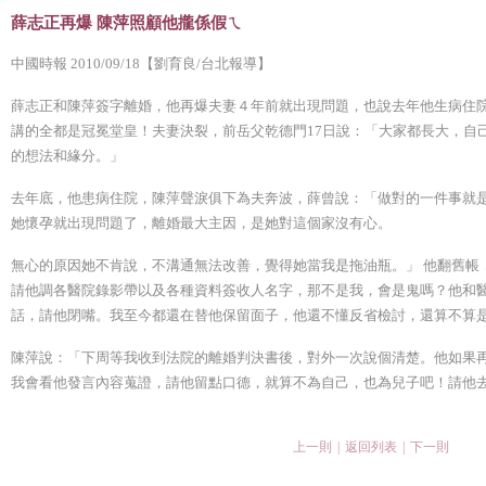
薛志正再爆 陳萍照顧他攏係假ㄟ
中國時報 2010/09/18【劉育良/台北報導】
薛志正和陳萍簽字離婚，他再爆夫妻４年前就出現問題，也說去年他生病住
講的全都是冠冕堂皇！夫妻決裂，前岳父乾德門17日說：「大家都長大，自
的想法和緣分。」
去年底，他患病住院，陳萍聲淚俱下為夫奔波，薛曾說：「做對的一件事就
她懷孕就出現問題了，離婚最大主因，是她對這個家沒有心。
無心的原因她不肯說，不溝通無法改善，覺得她當我是拖油瓶。」 他翻舊帳
請他調各醫院錄影帶以及各種資料簽收人名字，那不是我，會是鬼嗎？他和
話，請他閉嘴。我至今都還在替他保留面子，他還不懂反省檢討，還算不算
陳萍說：「下周等我收到法院的離婚判決書後，對外一次說個清楚。他如果
我會看他發言內容蒐證，請他留點口德，就算不為自己，也為兒子吧！請他
上一則
|
返回列表
|
下一則