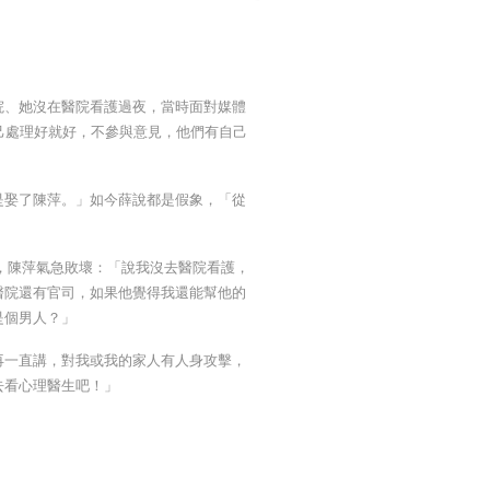
院、她沒在醫院看護過夜，當時面對媒體
己處理好就好，不參與意見，他們有自己
是娶了陳萍。」如今薛說都是假象，「從
，陳萍氣急敗壞：「說我沒去醫院看護，
醫院還有官司，如果他覺得我還能幫他的
是個男人？」
再一直講，對我或我的家人有人身攻擊，
去看心理醫生吧！」