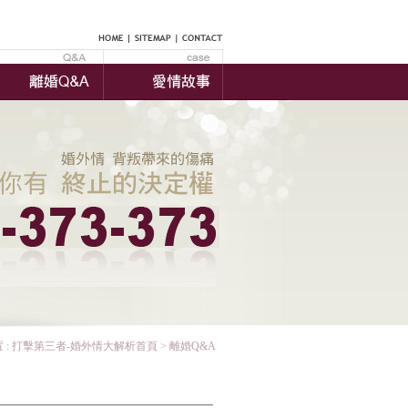
 :
打擊第三者-婚外情大解析首頁
> 離婚Q&A