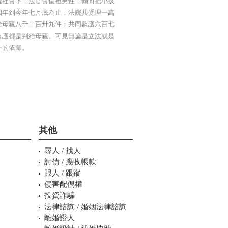
權社會下，法官會偏袒男性，傾向把小孩
四年到今年七月底為止，法院共受理一萬
給母親八千二百卅九件；共同監護六百七
監護都是判給母親。可見無論是立法或是
一的依歸。
其他
尋人 / 找人
討債 / 應收帳款
跟人 / 跟蹤
侵害配偶權
投資詐騙
法律諮詢 / 婚姻法律諮詢
離婚證人