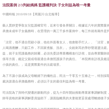
法院案例 2/3判給媽媽 監護權判決 子女利益為唯一考量
中國時報 2010/09/18【周麗川/台北報導】
藝人賈靜雯爭取女兒監護權官司，近來引發各界關注，根據近六年的實際案
承擔未成年子女義務時，在受理的一萬三千多件案例中，每三件就有兩件是
「法官，他不適合照顧小孩，他在外面養女人，他會動手打人」、「法官，
人喝酒應酬，只顧工作，不回家煮飯、洗衣」。尖銳刺耳的爭吵聲迴盪法庭
益，就子女照護義務的歸屬，必須先委請專業機構進行訪視，並由專業醫師
係等方面，鑑定父親或母親適合承擔照護孩子的責任。「本院將依訪視及鑑
小孩的責任。」這是實際案件的法庭場景。
為了不讓小孩成為父母離婚下的犧牲品，民法一千零五十五條之一，特別採
裁決誰適合承擔義務時，必須以子女的最佳利益為唯一考量。
司法院為了與時代變遷的脈動同步，從九十四年開始推動專業家事調解制度
師等資格的家事調解委員協助下，讓面臨離異的夫妻能更妥當處理離婚後子