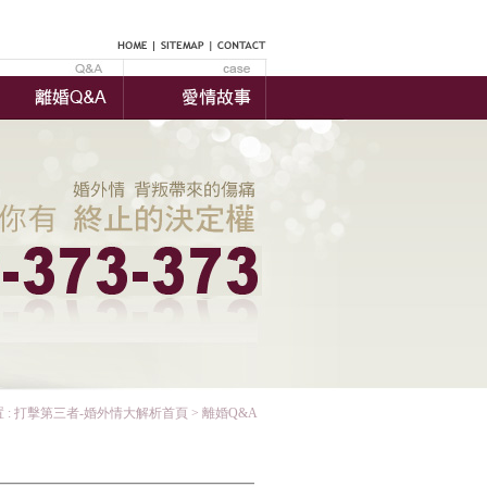
 :
打擊第三者-婚外情大解析首頁
> 離婚Q&A