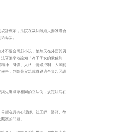
例統計顯示，法院在裁決離婚夫妻誰適合
判給母親。
她才不適合照顧小孩，她每天在外面與男
。法官無奈地諭知「為了子女的最佳利
就精神、身體、人格、情緒控制、人際關
定報告，判斷是父親或母親適合負起照護
取與先進國家相同的立法例，規定法院在
，希望在具有心理師、社工師、醫師、律
女照護的問題。