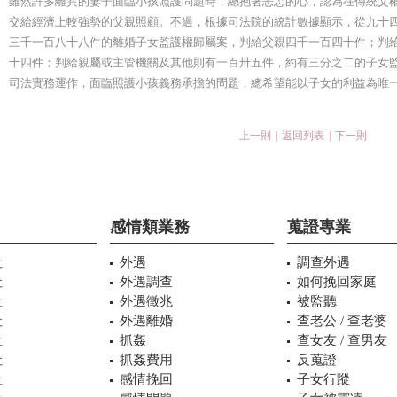
雖然許多離異的妻子面臨小孩照護問題時，總抱著忐忑的心，認為在傳統父
交給經濟上較強勢的父親照顧。不過，根據司法院的統計數據顯示，從九十
三千一百八十八件的離婚子女監護權歸屬案，判給父親四千一百四十件；判
十四件；判給親屬或主管機關及其他則有一百卅五件，約有三分之二的子女
司法實務運作，面臨照護小孩義務承擔的問題，總希望能以子女的利益為唯
上一則
|
返回列表
|
下一則
感情類業務
蒐證專業
社
外遇
調查外遇
社
外遇調查
如何挽回家庭
社
外遇徵兆
被監聽
社
外遇離婚
查老公 / 查老婆
社
抓姦
查女友 / 查男友
社
抓姦費用
反蒐證
社
感情挽回
子女行蹤