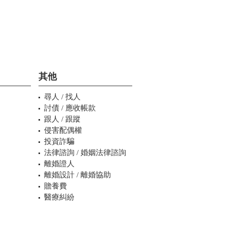
其他
尋人 / 找人
討債 / 應收帳款
跟人 / 跟蹤
侵害配偶權
投資詐騙
法律諮詢 / 婚姻法律諮詢
離婚證人
離婚設計 / 離婚協助
贍養費
醫療糾紛