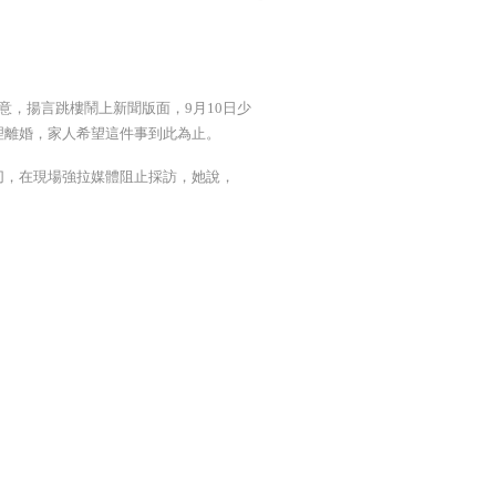
意，揚言跳樓鬧上新聞版面，9月10日少
理離婚，家人希望這件事到此為止。
切，在現場強拉媒體阻止採訪，她說，