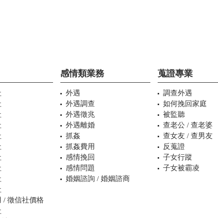
感情類業務
蒐證專業
社
外遇
調查外遇
社
外遇調查
如何挽回家庭
社
外遇徵兆
被監聽
社
外遇離婚
查老公 / 查老婆
社
抓姦
查女友 / 查男友
社
抓姦費用
反蒐證
社
感情挽回
子女行蹤
社
感情問題
子女被霸凌
社
婚姻諮詢 / 婚姻諮商
社
 / 徵信社價格
社