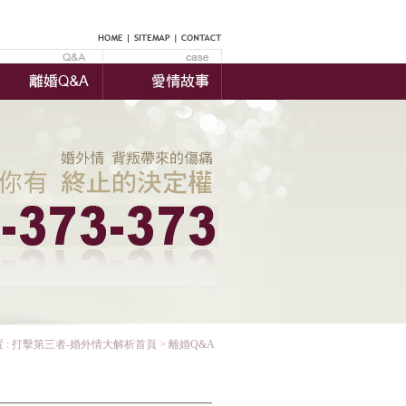
 :
打擊第三者-婚外情大解析首頁
> 離婚Q&A