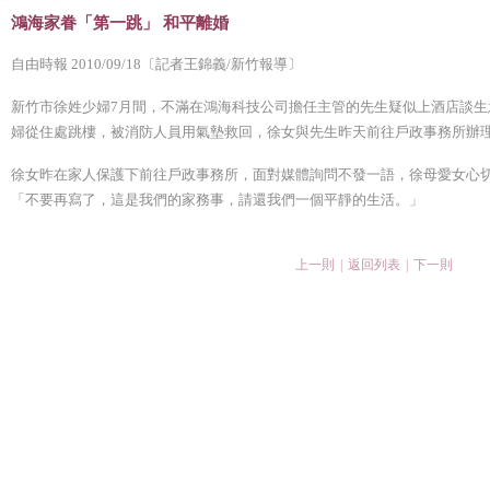
鴻海家眷「第一跳」 和平離婚
自由時報 2010/09/18〔記者王錦義/新竹報導〕
新竹市徐姓少婦7月間，不滿在鴻海科技公司擔任主管的先生疑似上酒店談生
婦從住處跳樓，被消防人員用氣墊救回，徐女與先生昨天前往戶政事務所辦
徐女昨在家人保護下前往戶政事務所，面對媒體詢問不發一語，徐母愛女心
「不要再寫了，這是我們的家務事，請還我們一個平靜的生活。」
上一則
|
返回列表
|
下一則