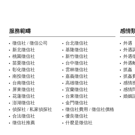
服務範疇
感情
徵信社 / 徵信公司
台北徵信社
外遇
新北徵信社
基隆徵信社
外遇
桃園徵信社
新竹徵信社
外遇
苗栗徵信社
台中徵信社
外遇
彰化徵信社
雲林徵信社
抓姦
南投徵信社
嘉義徵信社
抓姦
台南徵信社
高雄徵信社
感情
屏東徵信社
宜蘭徵信社
感情
花蓮徵信社
台東徵信社
婚姻諮
澎湖徵信社
金門徵信社
偵探社 / 私家偵探社
徵信社費用 / 徵信社價格
合法徵信社
優良徵信社
徵信社推薦
什麼是徵信社