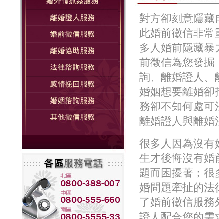
對方卻刻意隱藏
此婚前徵信非常
多人婚前隱藏暴
前徵信為您發掘
詢、離婚證人、
婚姻想要離婚卻
務卻不知何處可
離婚證人與離婚
很多人因為沒有
生才後悔沒有婚
題而困擾著；很
婚問題牽扯的法
了婚前徵信服務
證人配合您的需