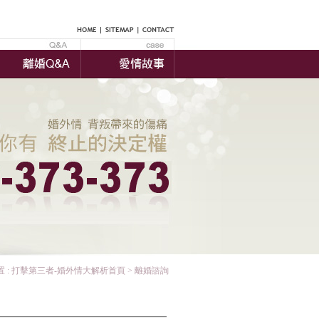
 :
打擊第三者-婚外情大解析首頁
> 離婚諮詢