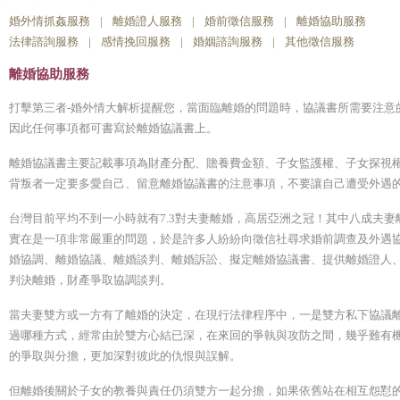
婚外情抓姦服務
|
離婚證人服務
|
婚前徵信服務
|
離婚協助服務
法律諮詢服務
|
感情挽回服務
|
婚姻諮詢服務
|
其他徵信服務
離婚協助服務
打擊第三者-婚外情大解析提醒您，當面臨離婚的問題時，協議書所需要注意
因此任何事項都可書寫於離婚協議書上。
離婚協議書主要記載事項為財產分配、贍養費金額、子女監護權、子女探視
背叛者一定要多愛自己、留意離婚協議書的注意事項，不要讓自己遭受外遇
台灣目前平均不到一小時就有7.3對夫妻離婚，高居亞洲之冠！其中八成夫
實在是一項非常嚴重的問題，於是許多人紛紛向徵信社尋求婚前調查及外遇協
婚協調、離婚協議、離婚談判、離婚訴訟、擬定離婚協議書、提供離婚證人
判決離婚，財產爭取協調談判。
當夫妻雙方或一方有了離婚的決定，在現行法律程序中，一是雙方私下協議
過哪種方式，經常由於雙方心結已深，在來回的爭執與攻防之間，幾乎難有
的爭取與分擔，更加深對彼此的仇恨與誤解。
但離婚後關於子女的教養與責任仍須雙方一起分擔，如果依舊站在相互怨懟