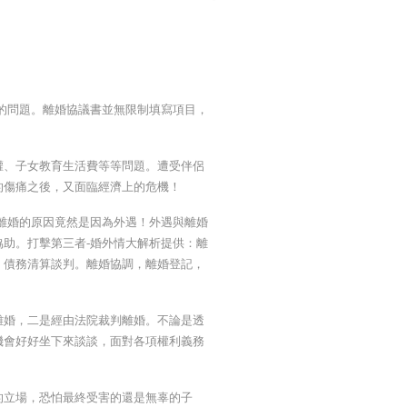
的問題。離婚協議書並無限制填寫項目，
權、子女教育生活費等等問題。遭受伴侶
的傷痛之後，又面臨經濟上的危機！
妻離婚的原因竟然是因為外遇！外遇與離婚
助。打擊第三者-婚外情大解析提供：離
、債務清算談判。離婚協調，離婚登記，
離婚，二是經由法院裁判離婚。不論是透
機會好好坐下來談談，面對各項權利義務
的立場，恐怕最終受害的還是無辜的子