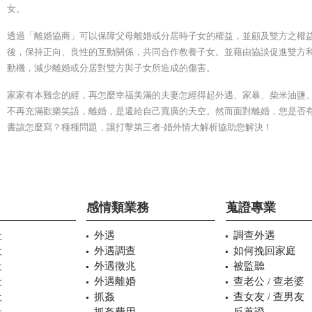
女。
透過「離婚協商」可以保障父母離婚或分居時子女的權益，並顧及雙方之權
後，保持正向、良性的互動關係，共同合作教養子女。並藉由協談促進雙方
動機，減少離婚或分居對雙方與子女所造成的傷害。
家家有本難念的經，再怎麼幸福美滿的夫妻怎經得起外遇、家暴、柴米油鹽
不再充滿歡樂笑語，離婚，是還給自己寬廣的天空。然而面對離婚，您是否
書該怎麼寫？種種問題，讓打擊第三者-婚外情大解析協助您解決！
感情類業務
蒐證專業
社
外遇
調查外遇
社
外遇調查
如何挽回家庭
社
外遇徵兆
被監聽
社
外遇離婚
查老公 / 查老婆
社
抓姦
查女友 / 查男友