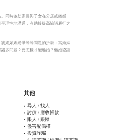
益。同時協助家長與子女在分居或離婚
和平理性地溝通，有助於提高協議履行之
、婆媳妯娌紛爭等等問題的折磨；當婚姻
有諸多問題？要怎樣才能離婚？離婚協議
其他
尋人 / 找人
討債 / 應收帳款
跟人 / 跟蹤
侵害配偶權
投資詐騙