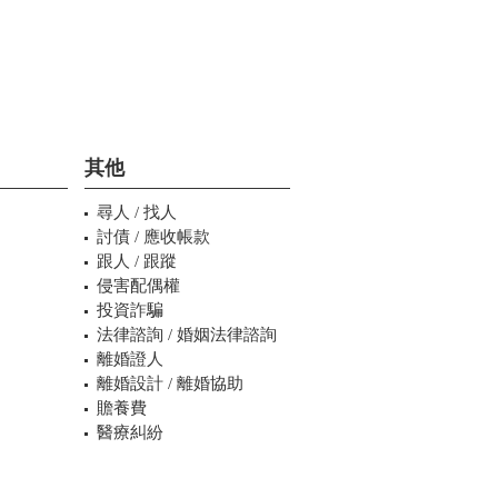
其他
尋人 / 找人
討債 / 應收帳款
跟人 / 跟蹤
侵害配偶權
投資詐騙
法律諮詢 / 婚姻法律諮詢
離婚證人
離婚設計 / 離婚協助
贍養費
醫療糾紛