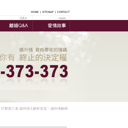
:
打擊第三者-婚外情大解析首頁
> 婚外情解碼