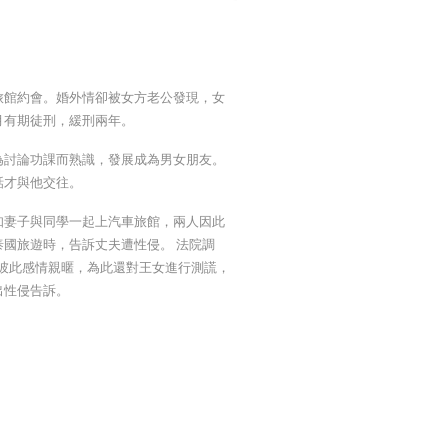
旅館約會。婚外情卻被女方老公發現，女
月有期徒刑，緩刑兩年。
為討論功課而熟識，發展成為男女朋友。
話才與他交往。
知妻子與同學一起上汽車旅館，兩人因此
國旅遊時，告訴丈夫遭性侵。 法院調
見彼此感情親暱，為此還對王女進行測謊，
出性侵告訴。