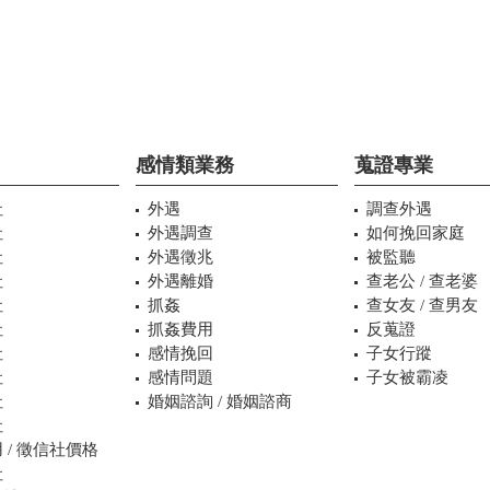
感情類業務
蒐證專業
社
外遇
調查外遇
社
外遇調查
如何挽回家庭
社
外遇徵兆
被監聽
社
外遇離婚
查老公 / 查老婆
社
抓姦
查女友 / 查男友
社
抓姦費用
反蒐證
社
感情挽回
子女行蹤
社
感情問題
子女被霸凌
社
婚姻諮詢 / 婚姻諮商
社
 / 徵信社價格
社