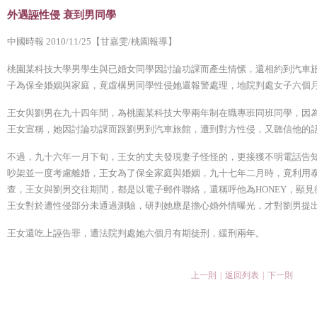
外遇誣性侵 衰到男同學
中國時報 2010/11/25【甘嘉雯/桃園報導】
桃園某科技大學男學生與已婚女同學因討論功課而產生情愫，還相約到汽車
子為保全婚姻與家庭，竟虛構男同學性侵她還報警處理，地院判處女子六個
王女與劉男在九十四年間，為桃園某科技大學兩年制在職專班同班同學，因
王女宣稱，她因討論功課而跟劉男到汽車旅館，遭到對方性侵，又聽信他的
不過，九十六年一月下旬，王女的丈夫發現妻子怪怪的，更接獲不明電話告
吵架並一度考慮離婚，王女為了保全家庭與婚姻，九十七年二月時，竟利用泰
查，王女與劉男交往期間，都是以電子郵件聯絡，還稱呼他為HONEY，顯
王女對於遭性侵部分未通過測驗，研判她應是擔心婚外情曝光，才對劉男提
王女還吃上誣告罪，遭法院判處她六個月有期徒刑，緩刑兩年。
上一則
|
返回列表
|
下一則