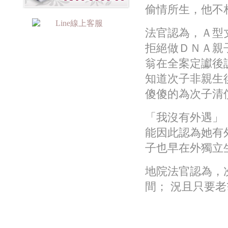
偷情所生，他不
法官認為，Ａ型
拒絕做ＤＮＡ親
翁在全案定讞後
知道次子非親生
傻傻的為次子清
「我沒有外遇」
能因此認為她有
子也早在外獨立
地院法官認為，
間； 況且只要