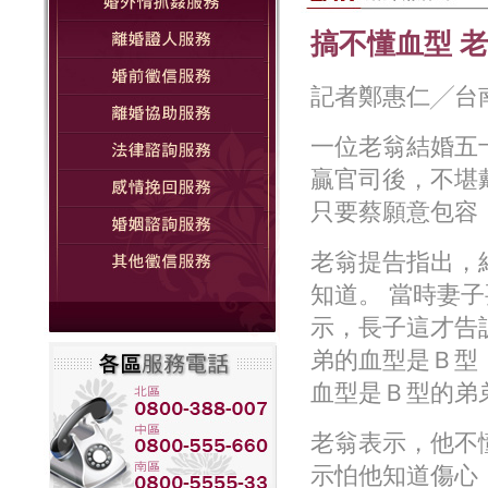
搞不懂血型 
記者鄭惠仁╱台南報
一位老翁結婚五
贏官司後，不堪
只要蔡願意包容
老翁提告指出，
知道。 當時妻
示，長子這才告
弟的血型是Ｂ型
血型是Ｂ型的弟
老翁表示，他不
示怕他知道傷心