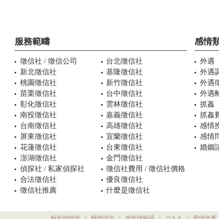
服務範疇
感情
徵信社 / 徵信公司
台北徵信社
外遇
新北徵信社
基隆徵信社
外遇
桃園徵信社
新竹徵信社
外遇
苗栗徵信社
台中徵信社
外遇
彰化徵信社
雲林徵信社
抓姦
南投徵信社
嘉義徵信社
抓姦
台南徵信社
高雄徵信社
感情
屏東徵信社
宜蘭徵信社
感情
花蓮徵信社
台東徵信社
婚姻諮
澎湖徵信社
金門徵信社
偵探社 / 私家偵探社
徵信社費用 / 徵信社價格
合法徵信社
優良徵信社
徵信社推薦
什麼是徵信社
解析婚外情
｜
離婚諮詢
｜
婚外情解碼
｜
Ｑ＆Ａ
｜
愛情故事