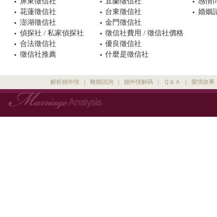
屏東徵信社
宜蘭徵信社
感情
花蓮徵信社
台東徵信社
婚姻諮
澎湖徵信社
金門徵信社
偵探社 / 私家偵探社
徵信社費用 / 徵信社價格
合法徵信社
優良徵信社
徵信社推薦
什麼是徵信社
解析婚外情
｜
離婚諮詢
｜
婚外情解碼
｜
Ｑ＆Ａ
｜
愛情故事