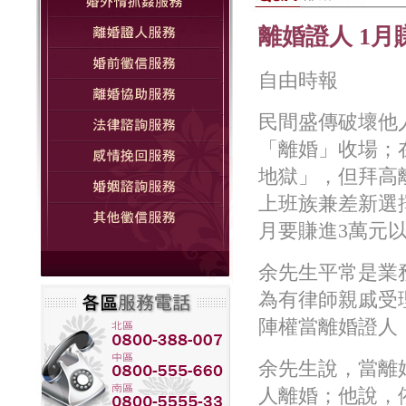
離婚證人 1月
自由時報
民間盛傳破壞他
「離婚」收場；
地獄」，但拜高
上班族兼差新選
月要賺進3萬元
余先生平常是業
為有律師親戚受
陣權當離婚證人
余先生說，當離
人離婚；他說，