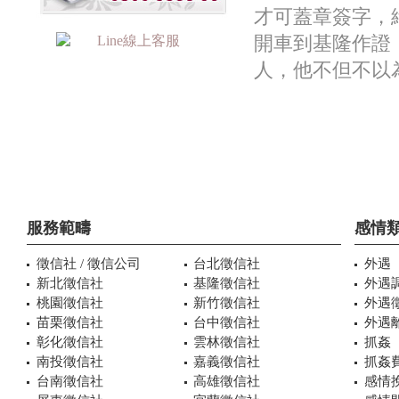
才可蓋章簽字，
開車到基隆作證
人，他不但不以
服務範疇
感情
徵信社 / 徵信公司
台北徵信社
外遇
新北徵信社
基隆徵信社
外遇
桃園徵信社
新竹徵信社
外遇
苗栗徵信社
台中徵信社
外遇
彰化徵信社
雲林徵信社
抓姦
南投徵信社
嘉義徵信社
抓姦
台南徵信社
高雄徵信社
感情