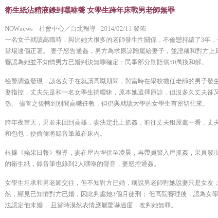
衛生紙沾精液錄到嘿咻聲 女學生跨年床戰男老師無罪
NOWnews – 社會中心／台北報導 - 2014/02/11 發佈
一名女子就讀高職時，與比她大很多的老師發生性關係，不倫戀持續了3年，
當場逮個正著。 妻子怒告通姦，男方為求原諒贈屋給妻子，並證稱和對方上床
審認為她並不知情男方已婚判決無罪確定；民事部分則賠償50萬換和解。
檢警調查發現，該名女子在就讀高職期間，與當時在學校擔任老師的男子發
妻指控，丈夫先是和一名女學生搞曖昧，原本她選擇原諒，但沒多久丈夫卻
係。 儘管之後轉到別間高職任教，但仍與就讀大學的女學生有密切往來。
跨年夜當天，男並未回到高雄，妻決定北上抓姦，前往丈夫租屋處一看，丈夫
和包包，便偷偷將錄音筆藏在床內。
根據《蘋果日報》報導，妻在屋內埋伏至凌晨，再帶員警入屋抓姦，果真發現
的衛生紙，錄音筆也錄到2人嘿咻的聲音，妻怒控通姦。
女學生坦承和男老師交往，但不知對方已婚，稱說男老師對她說妻只是女友；
然，顯見已知情對方已婚，因此判處她3個月徒刑； 但高院審理後，認為女學
法認定他未婚， 且當時漠然表情應屬驚嚇過度，改判她無罪。