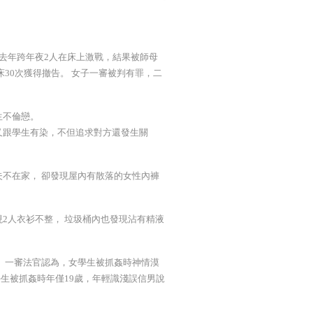
去年跨年夜2人在床上激戰，結果被師母
30次獲得撤告。 女子一審被判有罪，二
生不倫戀。
又跟學生有染，不但追求對方還發生關
不在家， 卻發現屋內有散落的女性內褲
2人衣衫不整， 垃圾桶內也發現沾有精液
 一審法官認為，女學生被抓姦時神情漠
生被抓姦時年僅19歲，年輕識淺誤信男說