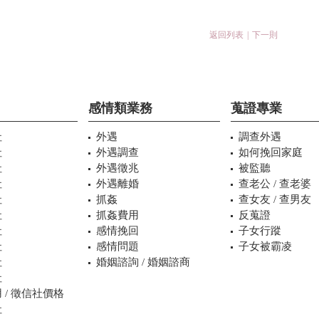
返回列表
|
下一則
感情類業務
蒐證專業
社
外遇
調查外遇
社
外遇調查
如何挽回家庭
社
外遇徵兆
被監聽
社
外遇離婚
查老公 / 查老婆
社
抓姦
查女友 / 查男友
社
抓姦費用
反蒐證
社
感情挽回
子女行蹤
社
感情問題
子女被霸凌
社
婚姻諮詢 / 婚姻諮商
社
 / 徵信社價格
社