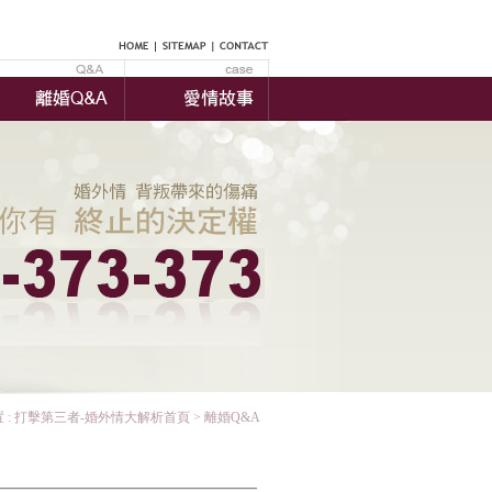
 :
打擊第三者-婚外情大解析首頁
> 離婚Q&A