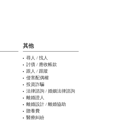
其他
尋人 / 找人
討債 / 應收帳款
跟人 / 跟蹤
侵害配偶權
投資詐騙
法律諮詢 / 婚姻法律諮詢
離婚證人
離婚設計 / 離婚協助
贍養費
醫療糾紛