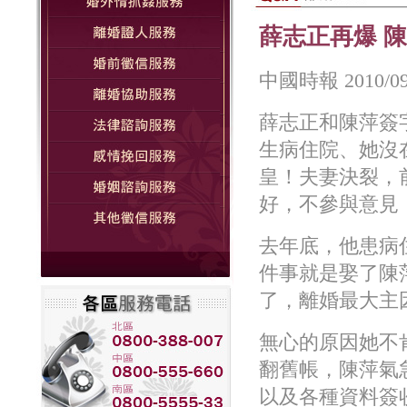
薛志正再爆 
中國時報 2010/
薛志正和陳萍簽
生病住院、她沒
皇！夫妻決裂，
好，不參與意見
去年底，他患病
件事就是娶了陳
了，離婚最大主
無心的原因她不
翻舊帳，陳萍氣
以及各種資料簽