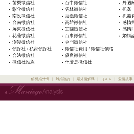
苗栗徵信社
台中徵信社
外遇
彰化徵信社
雲林徵信社
抓姦
南投徵信社
嘉義徵信社
抓姦
台南徵信社
高雄徵信社
感情
屏東徵信社
宜蘭徵信社
感情
花蓮徵信社
台東徵信社
婚姻諮
澎湖徵信社
金門徵信社
偵探社 / 私家偵探社
徵信社費用 / 徵信社價格
合法徵信社
優良徵信社
徵信社推薦
什麼是徵信社
解析婚外情
｜
離婚諮詢
｜
婚外情解碼
｜
Ｑ＆Ａ
｜
愛情故事