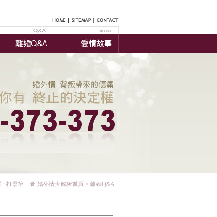
 :
打擊第三者-婚外情大解析首頁
> 離婚Q&A