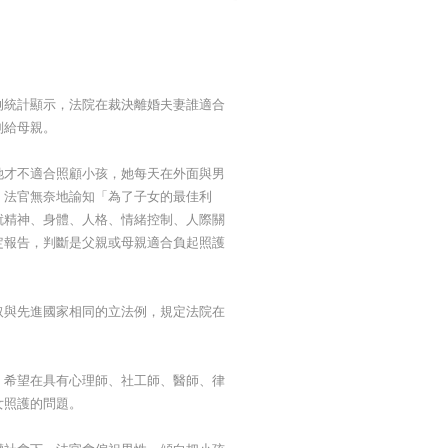
例統計顯示，法院在裁決離婚夫妻誰適合
判給母親。
她才不適合照顧小孩，她每天在外面與男
。法官無奈地諭知「為了子女的最佳利
就精神、身體、人格、情緒控制、人際關
定報告，判斷是父親或母親適合負起照護
取與先進國家相同的立法例，規定法院在
，希望在具有心理師、社工師、醫師、律
女照護的問題。