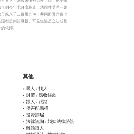
權社會下，法官會偏袒男性，傾向把小孩
四年到今年七月底為止，法院共受理一萬
給母親八千二百卅九件；共同監護六百七
監護都是判給母親。可見無論是立法或是
一的依歸。
其他
尋人 / 找人
討債 / 應收帳款
跟人 / 跟蹤
侵害配偶權
投資詐騙
法律諮詢 / 婚姻法律諮詢
離婚證人