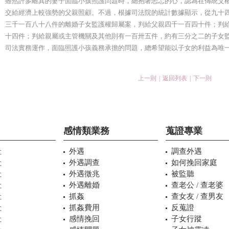
雖然許多離異的妻子面臨小孩照護問題時，總抱著忐忑的心，認為在傳統父
交給經濟上較強勢的父親照顧。不過，根據司法院的統計數據顯示，從九十
三千一百八十八件的離婚子女監護權歸屬案，判給父親四千一百四十件；判
十四件；判給親屬或主管機關及其他則有一百卅五件，約有三分之二的子女
司法實務運作，面臨照護小孩義務承擔的問題，總希望能以子女的利益為唯
上一則
|
返回列表
|
下一則
感情類業務
蒐證專業
社
外遇
調查外遇
社
外遇調查
如何挽回家庭
社
外遇徵兆
被監聽
社
外遇離婚
查老公 / 查老婆
社
抓姦
查女友 / 查男友
社
抓姦費用
反蒐證
社
感情挽回
子女行蹤