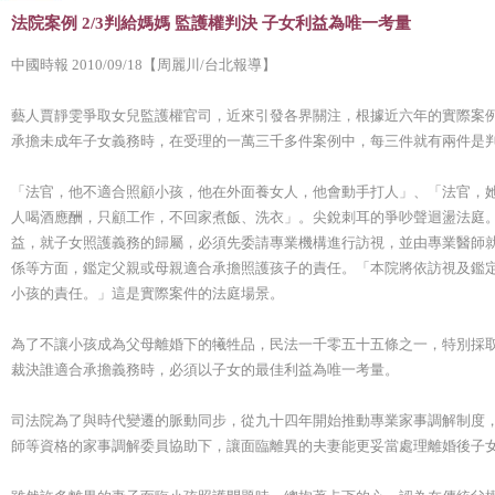
法院案例 2/3判給媽媽 監護權判決 子女利益為唯一考量
中國時報 2010/09/18【周麗川/台北報導】
藝人賈靜雯爭取女兒監護權官司，近來引發各界關注，根據近六年的實際案
承擔未成年子女義務時，在受理的一萬三千多件案例中，每三件就有兩件是
「法官，他不適合照顧小孩，他在外面養女人，他會動手打人」、「法官，
人喝酒應酬，只顧工作，不回家煮飯、洗衣」。尖銳刺耳的爭吵聲迴盪法庭
益，就子女照護義務的歸屬，必須先委請專業機構進行訪視，並由專業醫師
係等方面，鑑定父親或母親適合承擔照護孩子的責任。「本院將依訪視及鑑
小孩的責任。」這是實際案件的法庭場景。
為了不讓小孩成為父母離婚下的犧牲品，民法一千零五十五條之一，特別採
裁決誰適合承擔義務時，必須以子女的最佳利益為唯一考量。
司法院為了與時代變遷的脈動同步，從九十四年開始推動專業家事調解制度
師等資格的家事調解委員協助下，讓面臨離異的夫妻能更妥當處理離婚後子